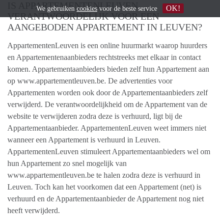
IS APPARTEMENTENLEUVEN
OK!
We gebruiken
cookies
voor de beste service
VERANTWOORDELIJK VOOR EEN
AANGEBODEN APPARTEMENT IN LEUVEN?
AppartementenLeuven is een online huurmarkt waarop huurders
en Appartementenaanbieders rechtstreeks met elkaar in contact
komen. Appartementaanbieders bieden zelf hun Appartement aan
op www.appartementleuven.be. De advertenties voor
Appartementen worden ook door de Appartementaanbieders zelf
verwijderd. De verantwoordelijkheid om de Appartement van de
website te verwijderen zodra deze is verhuurd, ligt bij de
Appartementaanbieder. AppartementenLeuven weet immers niet
wanneer een Appartement is verhuurd in Leuven.
AppartementenLeuven stimuleert Appartementaanbieders wel om
hun Appartement zo snel mogelijk van
www.appartementleuven.be te halen zodra deze is verhuurd in
Leuven. Toch kan het voorkomen dat een Appartement (net) is
verhuurd en de Appartementaanbieder de Appartement nog niet
heeft verwijderd.