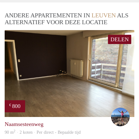
ANDERE APPARTEMENTEN IN
LEUVEN
ALS
ALTERNATIEF VOOR DEZE LOCATIE
DELEN
800
€
Kaat
Naamsesteenweg
2
90 m
· 2 koten · Per direct - Bepaalde tijd