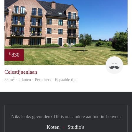
830
€
Phili
Celestijnenlaan
2
85 m
· 2 koten · Per direct - Bepaalde tijd
Niks leuks gevonden? Dit is ons andere aanbod in Leuven:
Koten
Studio's