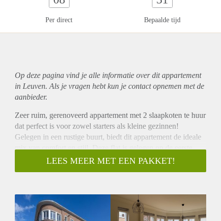
Per direct
Bepaalde tijd
Op deze pagina vind je alle informatie over dit
appartement
in Leuven. Als je vragen hebt kun je contact opnemen met de
aanbieder.
Zeer ruim, gerenoveerd appartement met 2 slaapkoten te huur
dat perfect is voor zowel starters als kleine gezinnen!
Gelegen in een rustige buurt, biedt dit appartement de ideale
mix van comfort en stijl. Deze flat is gelegen op de eerste
verdieping van een kleine residentie.
LEES MEER MET EEN PAKKET!
De woonst met zeer gezellige, ruime en lichtrijke living heeft
een totale bewoonbare oppervlakte van 106 m².
Locatie:
Het appartement ligt in de buurt van de Tiensepoort, vlakbij
het centrum van Leuven. Op wandelafstand van het station