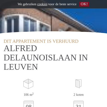
OK!
We gebruiken
cookies
voor de beste service
DIT APPARTEMENT IS VERHUURD
ALFRED
DELAUNOISLAAN IN
LEUVEN
2
106 m
2 koten
08
31