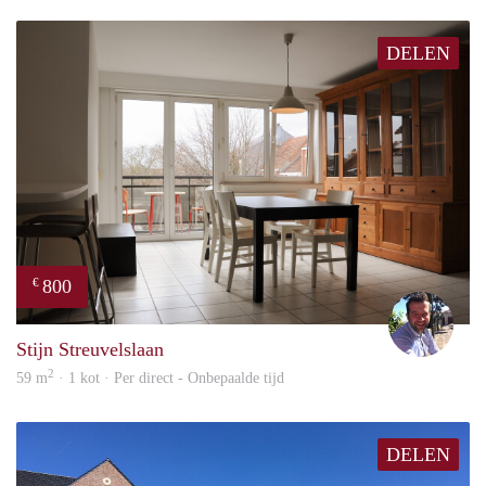
DELEN
800
€
Dirk
Stijn Streuvelslaan
2
59 m
· 1 kot · Per direct - Onbepaalde tijd
DELEN