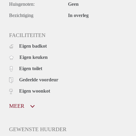
Huisgenoten:
Geen
droogkast.
• De grote kelder biedt bijkomende opslagmogelijkheden.
Bezichtiging
In overleg
Neem vandaag nog contact met ons op voor meer informatie
of om een bezichtiging in te plannen.
FACILITEITEN
Eigen badkot
Eigen keuken
Eigen toilet
Gedeelde voordeur
Eigen woonkot
MEER
GEWENSTE HUURDER