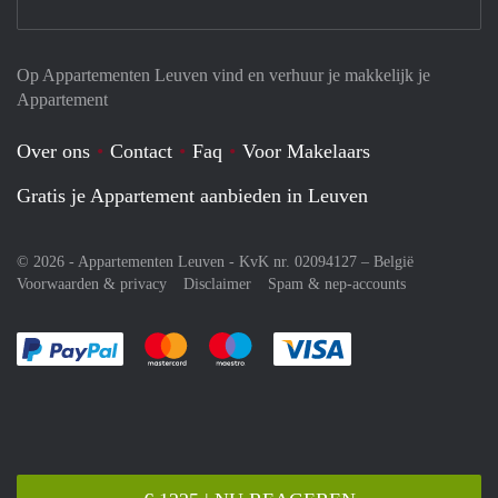
Op Appartementen Leuven vind en verhuur je makkelijk je
Appartement
Over ons
Contact
Faq
Voor Makelaars
Gratis je Appartement aanbieden in Leuven
© 2026 - Appartementen Leuven - KvK nr. 02094127 –
België
Voorwaarden & privacy
Disclaimer
Spam & nep-accounts
Je rekent gemakkelijk af met Paypal
Je rekent gemakkelijk af met Mastercard
Je rekent gemakkelijk af met Meastro
Je rekent gemakkelijk 