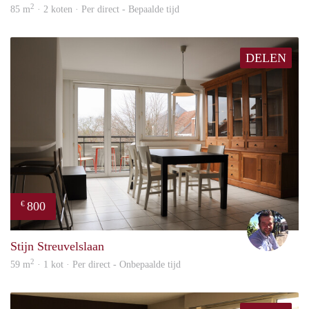
2
85 m
· 2 koten · Per direct - Bepaalde tijd
DELEN
800
€
Dirk
Stijn Streuvelslaan
2
59 m
· 1 kot · Per direct - Onbepaalde tijd