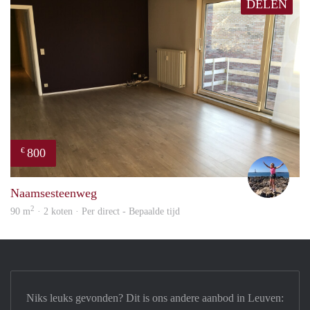
DELEN
800
€
Kaat
Naamsesteenweg
2
90 m
· 2 koten · Per direct - Bepaalde tijd
Niks leuks gevonden? Dit is ons andere aanbod in Leuven: