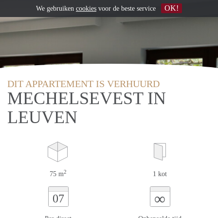
OK!
We gebruiken
cookies
voor de beste service
DIT APPARTEMENT IS VERHUURD
MECHELSEVEST IN
LEUVEN
2
75 m
1 kot
∞
07