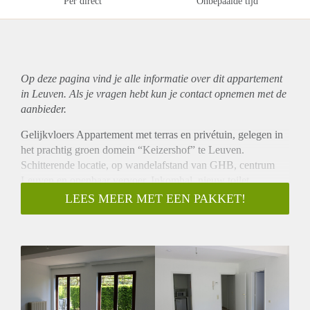
Per direct
Onbepaalde tijd
Op deze pagina vind je alle informatie over dit
appartement
in Leuven. Als je vragen hebt kun je contact opnemen met de
aanbieder.
Gelijkvloers Appartement met terras en privétuin, gelegen in
het prachtig groen domein “Keizershof” te Leuven.
Schitterende locatie, op wandelafstand van GHB, centrum
Leuven en openbaar vervoer. Inkomhal, nieuw toilet,
woonkot met zicht op terras/tuin, ingerichte keuken, ijskast-
LEES MEER MET EEN PAKKET!
oven-kookplaat-dampkap - dubbele spoelbak), 1 slaapkot,
nieuwe badkot (bad + douchescherm, toiletmeubel, ventilator,
handdoekradiator), aansluiting wasmachine/droogkast. Afz.
berging, gesloten autobox in ondergrondse parking.
Nieuw sanitair in juni 2018, het appartement is volledig
herschilderd.
Condensatieketel van 2016 Aparte meters voor gas,