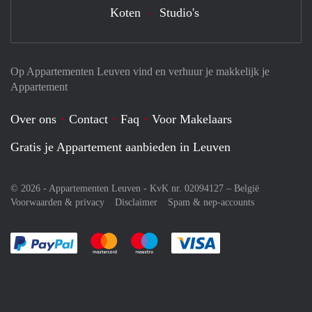
Koten
Studio's
Op Appartementen Leuven vind en verhuur je makkelijk je
Appartement
Over ons
Contact
Faq
Voor Makelaars
Gratis je Appartement aanbieden in Leuven
© 2026 - Appartementen Leuven - KvK nr. 02094127 –
België
Voorwaarden & privacy
Disclaimer
Spam & nep-accounts
Je rekent gemakkelijk af met Paypal
Je rekent gemakkelijk af met Mastercard
Je rekent gemakkelijk af met Meastro
Je rekent gemakkelijk 