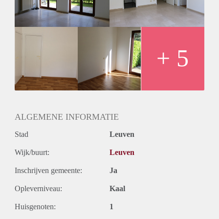
elektriciteit, water
Huur : 800 €
Provisie gemeenschappelijke kosten : 100 €/maand (o.a.
tuinonderhoud, ophaling huisvuil, schoonmaak, liften,
syndicus, concierge,…) Provisie privatief waterverbruik te
+ 5
bespreken : (afrekening 1x per jaar na meteropname)
ALGEMENE INFORMATIE
Stad
Leuven
Wijk/buurt:
Leuven
Inschrijven gemeente:
Ja
Opleverniveau:
Kaal
Huisgenoten:
1