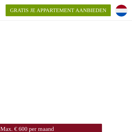
GRATIS JE APPARTEMENT AANBIEDEN
Appartement in Leuven?
mentenLeuven?
ding?
Max. € 600 per maand