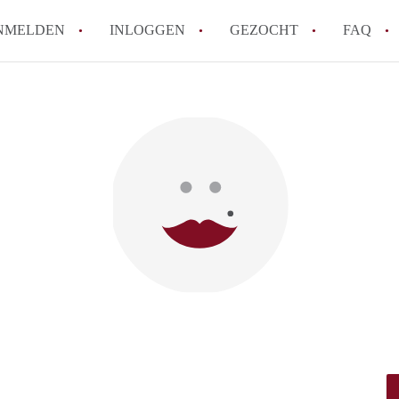
NMELDEN
INLOGGEN
GEZOCHT
FAQ
How to translate AppartementLeuven!
Wat is AppartementenLeuven?
Hoeveel kost het om te reageren op een 
Wat is de privacyverklaring van Apparte
Berekent AppartementenLeuven
makelaarsvergoeding/bemiddelingsvergoe
Alle veelgestelde vragen