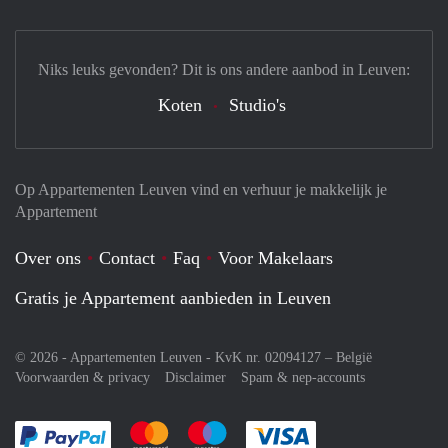
Niks leuks gevonden? Dit is ons andere aanbod in Leuven:
Koten
Studio's
Op Appartementen Leuven vind en verhuur je makkelijk je
Appartement
Over ons
Contact
Faq
Voor Makelaars
Gratis je Appartement aanbieden in Leuven
© 2026 - Appartementen Leuven - KvK nr. 02094127 –
België
Voorwaarden & privacy
Disclaimer
Spam & nep-accounts
Je rekent gemakkelijk af met Paypal
Je rekent gemakkelijk af met Mastercard
Je rekent gemakkelijk af met Meastro
Je rekent gemakkelijk 