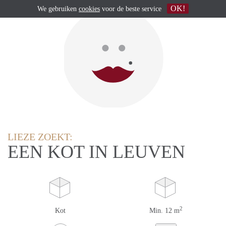
OK!
We gebruiken
cookies
voor de beste service
LIEZE ZOEKT:
EEN KOT IN LEUVEN
2
Kot
Min. 12 m